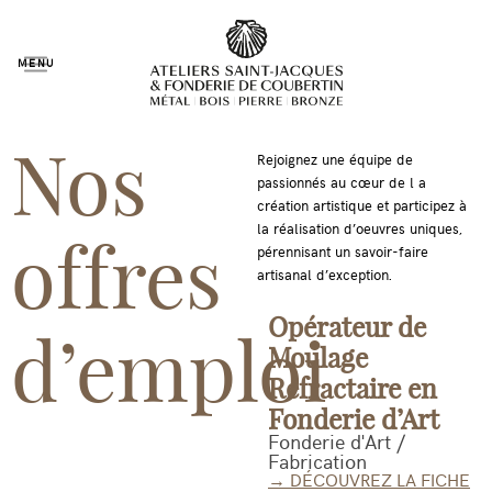
MENU
Nos
Rejoignez une équipe de
passionnés au cœur de l a
création artistique et participez à
la réalisation d’oeuvres uniques,
offres
pérennisant un savoir-faire
artisanal d’exception.
Opérateur de
d’emploi
Moulage
Réfractaire en
Fonderie d’Art
Fonderie d'Art /
Fabrication
→ DÉCOUVREZ LA FICHE