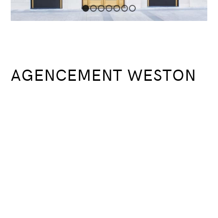
1
2
3
4
5
6
7
AGENCEMENT WESTON